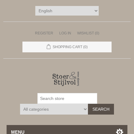
REGISTER
LOG IN
WISHLIST
(0)
SHOPPING CART
(0)
SEARCH
MENU