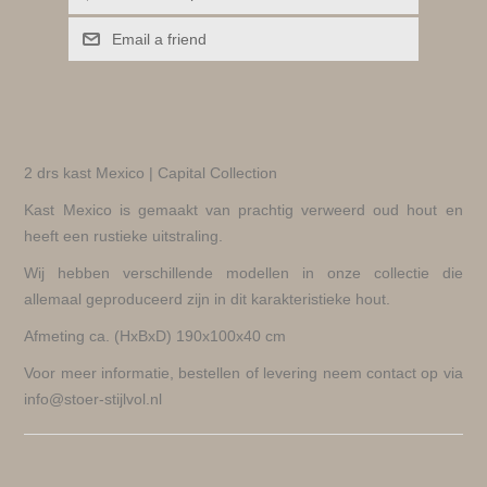
Email a friend
2 drs kast Mexico | Capital Collection
Kast Mexico is gemaakt van prachtig verweerd oud hout en
heeft een rustieke uitstraling.
Wij hebben verschillende modellen in onze collectie die
allemaal geproduceerd zijn in dit karakteristieke hout.
Afmeting ca. (HxBxD) 190x100x40 cm
Voor meer informatie, bestellen of levering neem contact op via
info@stoer-stijlvol.nl