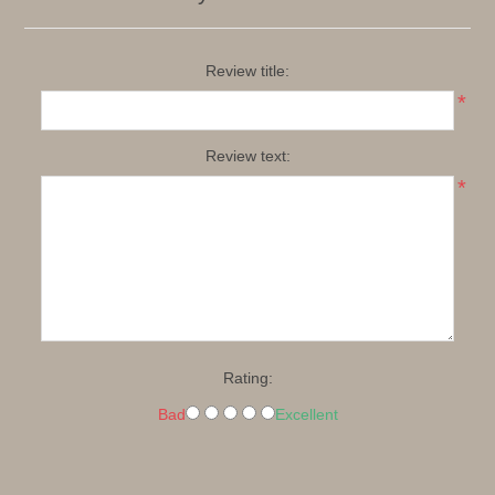
Review title:
*
Review text:
*
Rating:
Bad
Excellent