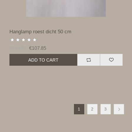
Hanglamp roest dicht 50 cm
€119.83
€107.85
ADD TO CART
1
2
3