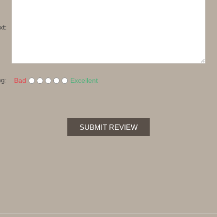
xt:
ng:
Bad
Excellent
SUBMIT REVIEW