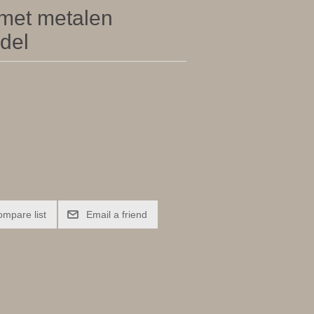
met metalen
odel
ompare list
Email a friend