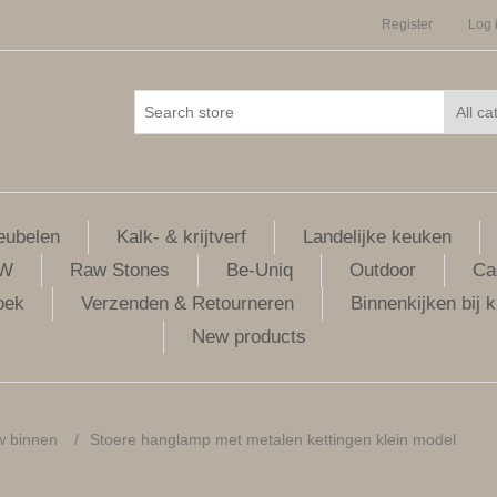
Register
Log 
ubelen
Kalk- & krijtverf
Landelijke keuken
LW
Raw Stones
Be-Uniq
Outdoor
Ca
oek
Verzenden & Retourneren
Binnenkijken bij k
New products
w binnen
/
Stoere hanglamp met metalen kettingen klein model