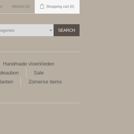
in
Wishlist
(0)
Shopping cart
(0)
SEARCH
Handmade vloerkleden
deaubon
Sale
lanten
Zomerse items