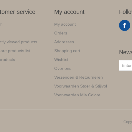
tomer service
My account
Foll
ch
My account
Orders
tly viewed products
Addresses
re products list
Shopping cart
News
products
Wishlist
Over ons
Verzenden & Retourneren
Voorwaarden Stoer & Stijlvol
Voorwaarden Mia Colore
Copyr