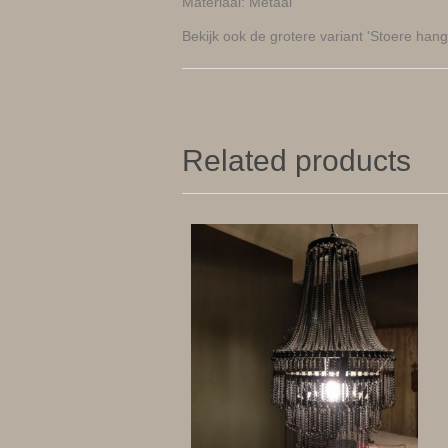
Materiaal: Metaal
Bekijk ook de grotere variant 'Stoere han
Related products