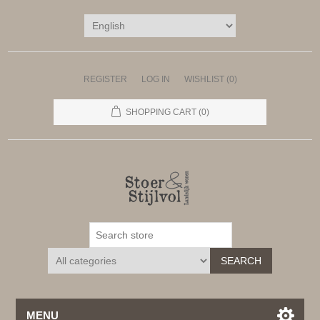
REGISTER
LOG IN
WISHLIST
(0)
SHOPPING CART
(0)
SEARCH
MENU