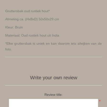
Gruttersbak oud rustiek hout*
Afmeting ca. (HxBxD) 50x50x29 cm
Kleur: Bruin
Materiaal: Oud rustiek hout uit India
*Elke gruttersbak is uniek en kan daarom iets afwijken van de
foto.
Write your own review
Review title:
*