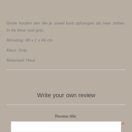
Grote houten ster die je zowel kunt ophangen als neer zetten.
In de kleur oud grijs.
Afmeting: 48 x 2 x 46 cm
Kleur: Grijs
Materiaal: Hout
Write your own review
Review title:
*