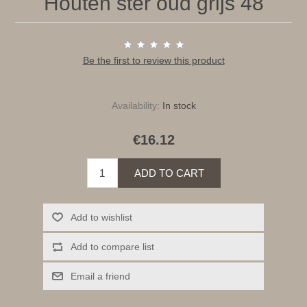
Houten ster oud grijs 48
Be the first to review this product
Availability:
In stock
€16.12
ADD TO CART
Add to wishlist
Add to compare list
Email a friend