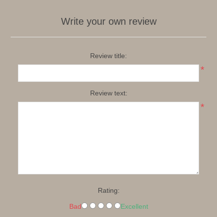
Write your own review
Review title:
*
Review text:
*
Rating:
Bad
Excellent