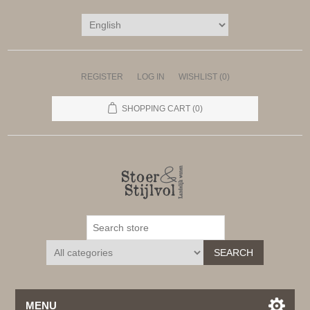
REGISTER
LOG IN
WISHLIST
(0)
SHOPPING CART
(0)
SEARCH
MENU