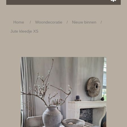
Home
/
Woondecoratie
/
Nieuw binnen
/
Jute kleedje XS