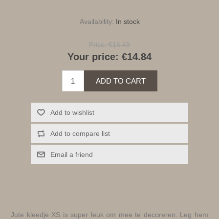
Availability:
In stock
Price:
€16.49
Your price:
€14.84
ADD TO CART
Add to wishlist
Add to compare list
Email a friend
Jute kleedje XS is super leuk om mee te decoreren. Leg hem