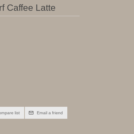
f Caffee Latte
ompare list
Email a friend