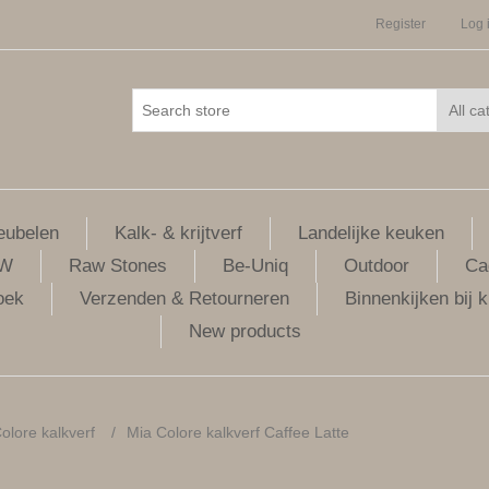
Register
Log 
ubelen
Kalk- & krijtverf
Landelijke keuken
LW
Raw Stones
Be-Uniq
Outdoor
Ca
oek
Verzenden & Retourneren
Binnenkijken bij k
New products
olore kalkverf
/
Mia Colore kalkverf Caffee Latte