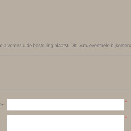
re
alvorens u de bestelling plaatst. Dit i.v.m. eventuele bijkomen
*
le:
*