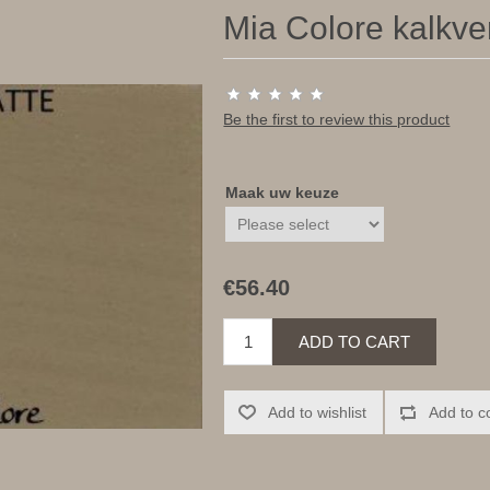
Mia Colore kalkver
Be the first to review this product
Maak uw keuze
€56.40
ADD TO CART
Add to wishlist
Add to c