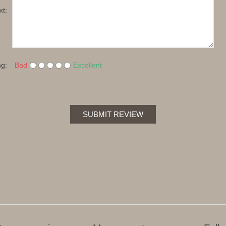
xt:
ng:
Bad
Excellent
SUBMIT REVIEW