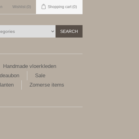
in
Wishlist
(0)
Shopping cart
(0)
SEARCH
Handmade vloerkleden
deaubon
Sale
lanten
Zomerse items