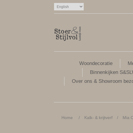
Woondecoratie
Me
Binnenkijken S&S
Over ons & Showroom bez
Home
/
Kalk- & krijtverf
/
Mia C