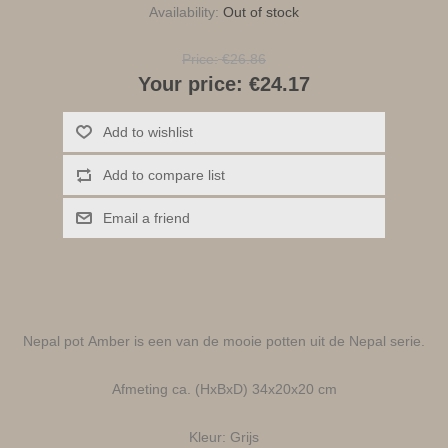
Availability:
Out of stock
Price:
€26.86
Your price:
€24.17
Add to wishlist
Add to compare list
Email a friend
Nepal pot Amber is een van de mooie potten uit de Nepal serie.
Afmeting ca. (HxBxD) 34x20x20 cm
Kleur: Grijs