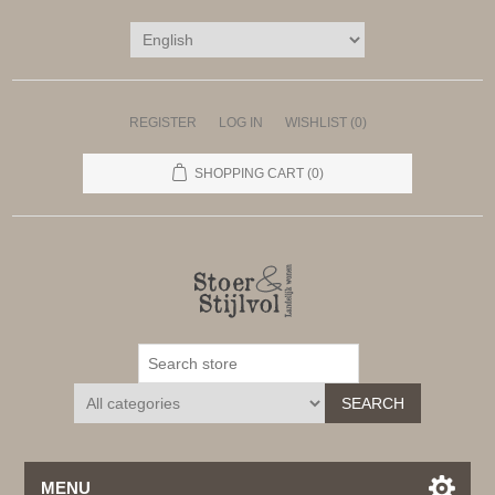
REGISTER
LOG IN
WISHLIST
(0)
SHOPPING CART
(0)
SEARCH
MENU