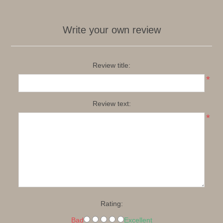
Write your own review
Review title:
*
Review text:
*
Rating:
Bad
Excellent