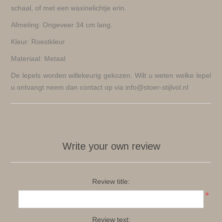
schaal, of met een waxinelichtje erin.
Afmeting: Ongeveer 34 cm lang.
Kleur: Roestkleur
Materiaal: Metaal
De lepels worden willekeurig gekozen. Wilt u weten welke lepel
u ontvangt neem dan contact op via info@stoer-stijlvol.nl
Write your own review
Review title:
*
Review text: