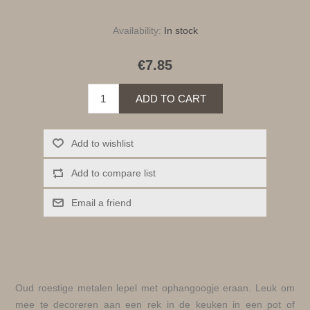
Availability:
In stock
€7.85
ADD TO CART
Add to wishlist
Add to compare list
Email a friend
Oud roestige metalen lepel met ophangoogje eraan. Leuk om
mee te decoreren aan een rek in de keuken in een pot of