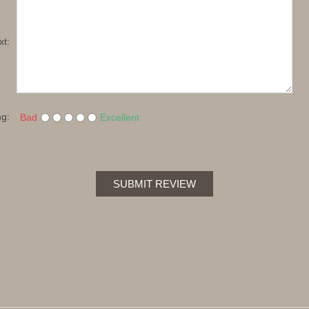
xt:
ng:
Bad
Excellent
SUBMIT REVIEW