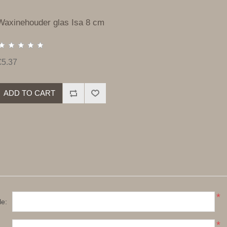
Waxinehouder glas Isa 8 cm
€5.37
ADD TO CART
*
le:
*