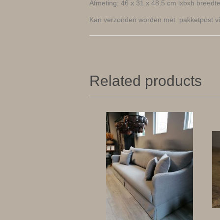
Afmeting: 46 x 31 x 48,5 cm lxbxh breedt
Kan verzonden worden met pakketpost vi
Related products