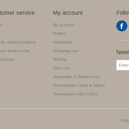
tomer service
My account
Foll
ch
My account
Orders
tly viewed products
Addresses
re products list
Shopping cart
News
products
Wishlist
Over ons
Verzenden & Retourneren
Voorwaarden Stoer & Stijlvol
Voorwaarden Mia Colore
Copyr