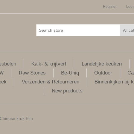
Register
Log 
ubelen
Kalk- & krijtverf
Landelijke keuken
LW
Raw Stones
Be-Uniq
Outdoor
Ca
oek
Verzenden & Retourneren
Binnenkijken bij k
New products
Chinese kruk Elm