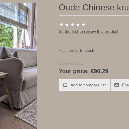
Oude Chinese kru
Be the first to review this product
Availability:
In stock
Price:
€95.04
Your price:
€90.29
Add to compare list
Ema