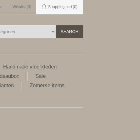
in
Wishlist
(0)
Shopping cart
(0)
SEARCH
Handmade vloerkleden
deaubon
Sale
lanten
Zomerse items