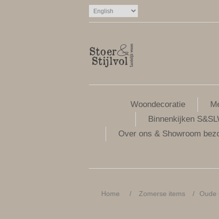
Woondecoratie
Me
Binnenkijken S&S
Over ons & Showroom bez
Home
/
Zomerse items
/
Oude 