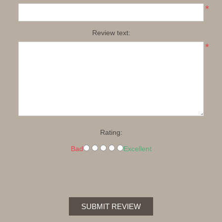
*
Review text:
*
Rating:
Bad
Excellent
SUBMIT REVIEW