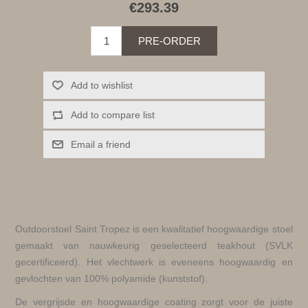
€293.39
PRE-ORDER
Add to wishlist
Add to compare list
Email a friend
Outdoorstoel Saint Tropez is een kwalitatief hoogwaardige stoel
gemaakt van nauwkeurig geselecteerd teakhout (SVLK
gecertificeerd). Het vlechtwerk is eveneens hoogwaardig en
gevlochten van 100% polyamide (kunststof).
De vergrijsde en hoogwaardige coating zorgt voor de juiste