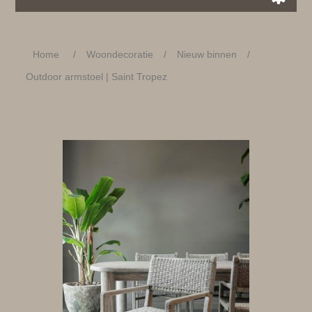
Home
/
Woondecoratie
/
Nieuw binnen
/
Outdoor armstoel | Saint Tropez