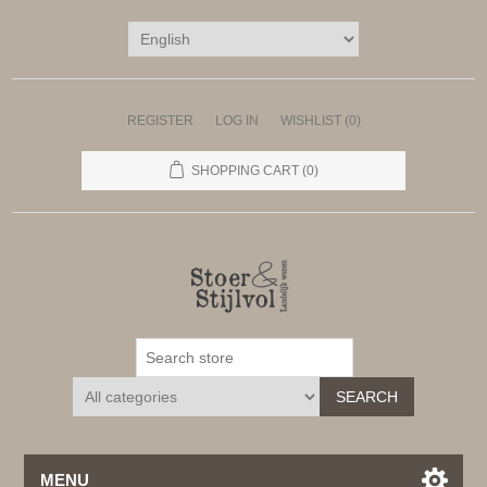
REGISTER
LOG IN
WISHLIST
(0)
SHOPPING CART
(0)
SEARCH
MENU