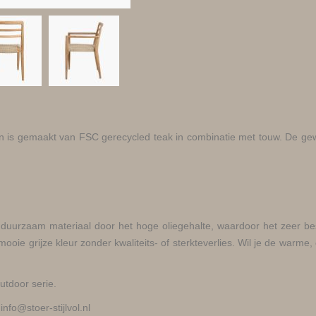
is gemaakt van FSC gerecycled teak in combinatie met touw. De geweven 
duurzaam materiaal door het hoge oliegehalte, waardoor het zeer b
 mooie grijze kleur zonder kwaliteits- of sterkteverlies. Wil je de warm
utdoor serie.
info@stoer-stijlvol.nl