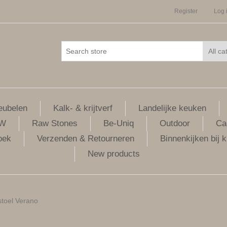
Register
Log 
ubelen
Kalk- & krijtverf
Landelijke keuken
LW
Raw Stones
Be-Uniq
Outdoor
Ca
oek
Verzenden & Retourneren
Binnenkijken bij k
New products
stoel Verano