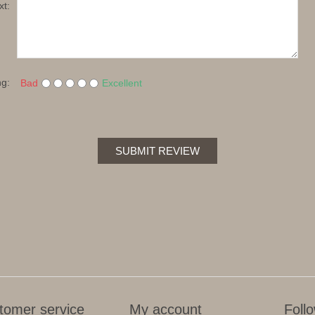
xt:
ng:
Bad
Excellent
SUBMIT REVIEW
tomer service
My account
Foll