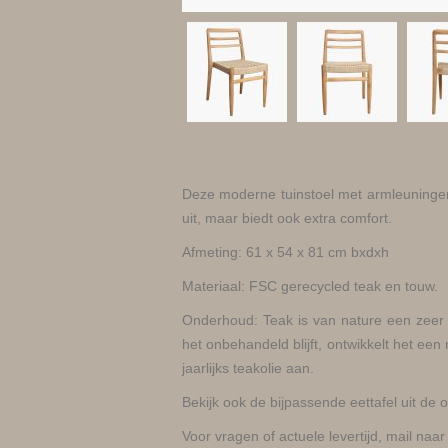
Deze moderne tuinstoel met armleuningen 
uit, maar biedt ook extra comfort.
Afmeting: 61 x 54 x 81 cm bxdxh
Materiaal: FSC gerecycled teak en touw.
Onderhoud: Teak is van nature een zeer 
het onbehandeld blijft, ontwikkelt het een
jaarlijks teakolie aan.
Bekijk ook de bijpassende eettafel uit de o
Voor vragen of actuele levertijd, mail naar 