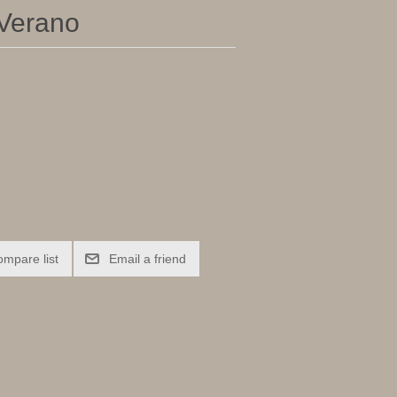
 Verano
ompare list
Email a friend