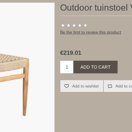
Outdoor tuinstoel
Be the first to review this product
€219.01
ADD TO CART
Add to wishlist
Add to c