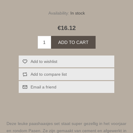
Availability:
In stock
€16.12
ADD TO CART
Add to wishlist
Add to compare list
Email a friend
Deze leuke paashaasjes set staat super gezellig in het voorjaar
en rondom Pasen. Ze zijn gemaakt van cement en afgewerkt in