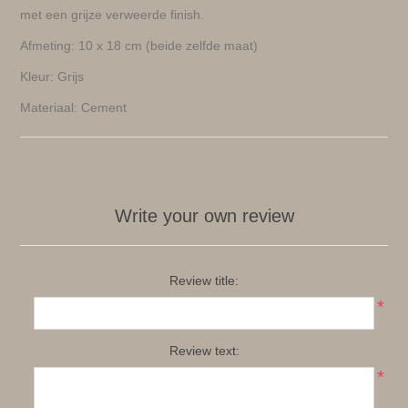
met een grijze verweerde finish.
Afmeting: 10 x 18 cm (beide zelfde maat)
Kleur: Grijs
Materiaal: Cement
Write your own review
Review title:
*
Review text:
*