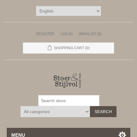
REGISTER
LOG IN
WISHLIST
(0)
SHOPPING CART
(0)
SEARCH
MENU