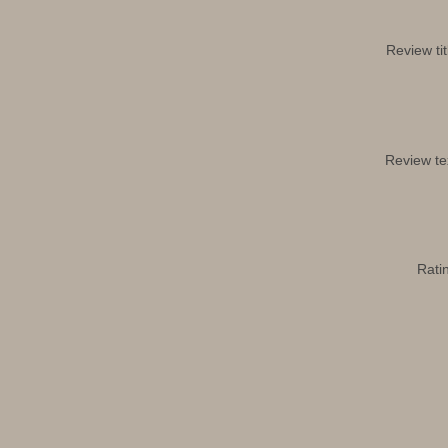
Review tit
Review te
Rati