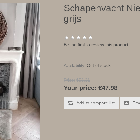
Schapenvacht Nie
grijs
Be the first to review this product
Availability:
Out of stock
Price:
€53.31
Your price:
€47.98
Add to compare list
Ema