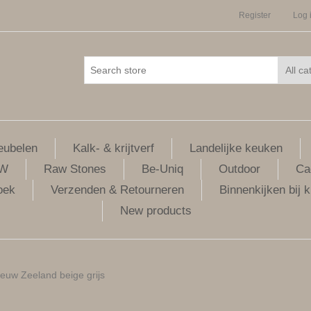
Register
Log 
ubelen
Kalk- & krijtverf
Landelijke keuken
LW
Raw Stones
Be-Uniq
Outdoor
Ca
oek
Verzenden & Retourneren
Binnenkijken bij k
New products
euw Zeeland beige grijs