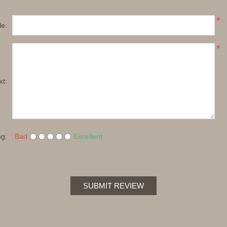
*
le:
*
xt:
ng:
Bad
Excellent
SUBMIT REVIEW