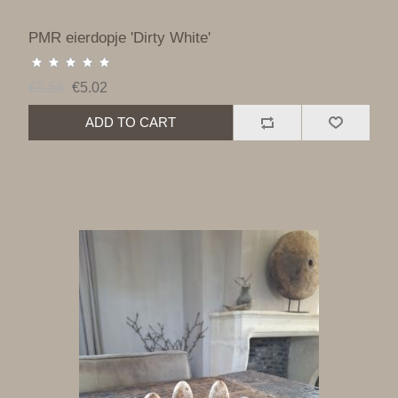
PMR eierdopje 'Dirty White'
€5.58
€5.02
ADD TO CART