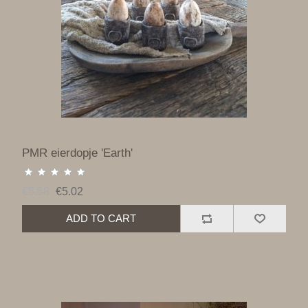
PMR eierdopje 'Earth'
€5.58
€5.02
ADD TO CART