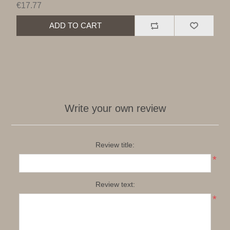
€17.77
ADD TO CART
Write your own review
Review title:
*
Review text:
*