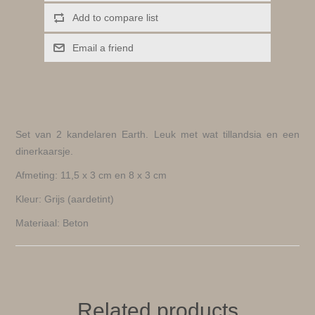
Add to compare list
Email a friend
Set van 2 kandelaren Earth. Leuk met wat tillandsia en een
dinerkaarsje.
Afmeting: 11,5 x 3 cm en 8 x 3 cm
Kleur: Grijs (aardetint)
Materiaal: Beton
Related products