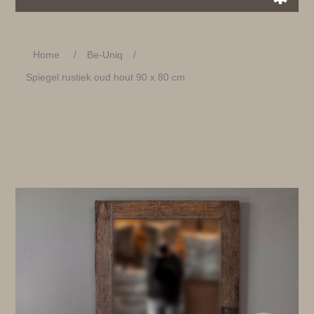
Home
/
Be-Uniq
/
Spiegel rustiek oud hout 90 x 80 cm