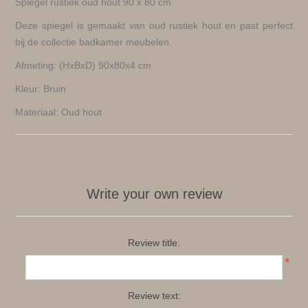
Spiegel rustiek oud hout 90 x 80 cm
Deze spiegel is gemaakt van oud rustiek hout en past perfect
bij de collectie badkamer meubelen.
Afmeting: (HxBxD) 90x80x4 cm
Kleur: Bruin
Materiaal: Oud hout
Write your own review
Review title:
*
Review text: