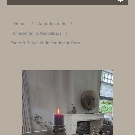
Home
/
Woondecoratie
/
Windlichten & Kandelaars
/
Stoer & Stijlvol oude kandelaar Caro