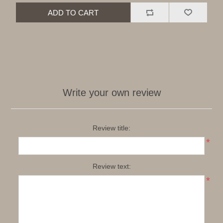
ADD TO CART
Write your own review
Review title:
*
Review text:
*