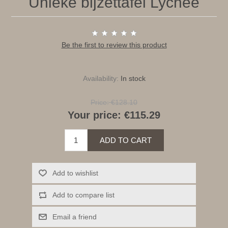
Unieke bijzettafel Lychee
Be the first to review this product
Availability:
In stock
Price:
€128.10
Your price:
€115.29
ADD TO CART
Add to wishlist
Add to compare list
Email a friend