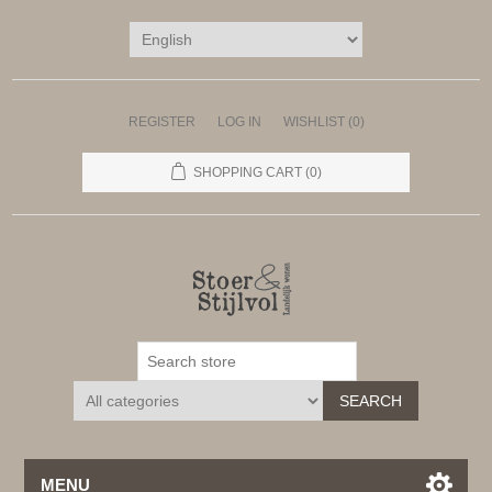
REGISTER
LOG IN
WISHLIST
(0)
SHOPPING CART
(0)
SEARCH
MENU