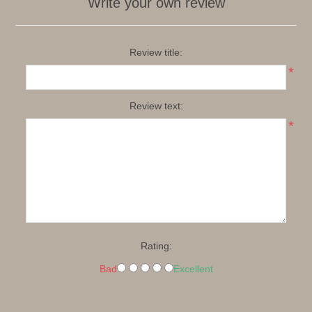
Write your own review
Review title:
*
Review text:
*
Rating:
Bad
Excellent