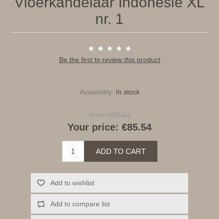
Vloerkandelaar Indonesië XL
nr. 1
Be the first to review this product
Availability:
In stock
Price:
€95.04
Your price:
€85.54
ADD TO CART
Add to wishlist
Add to compare list