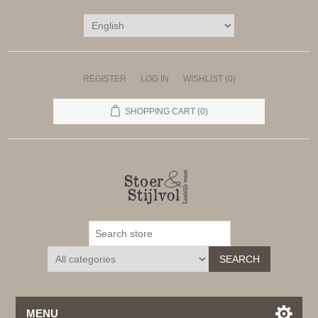
REGISTER
LOG IN
WISHLIST
(0)
SHOPPING CART
(0)
SEARCH
MENU