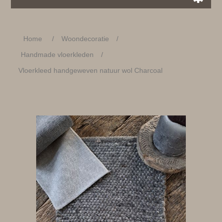
Home
/
Woondecoratie
/
Handmade vloerkleden
/
Vloerkleed handgeweven natuur wol Charcoal