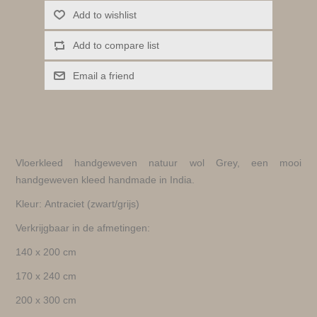
Add to wishlist
Add to compare list
Email a friend
Vloerkleed handgeweven natuur wol Grey, een mooi
handgeweven kleed handmade in India.
Kleur: Antraciet (zwart/grijs)
Verkrijgbaar in de afmetingen:
140 x 200 cm
170 x 240 cm
200 x 300 cm