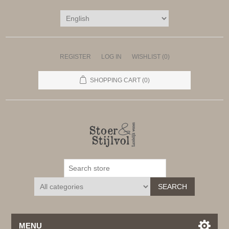
REGISTER
LOG IN
WISHLIST
(0)
SHOPPING CART
(0)
SEARCH
MENU