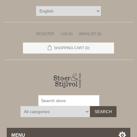
REGISTER
LOG IN
WISHLIST
(0)
SHOPPING CART
(0)
SEARCH
MENU