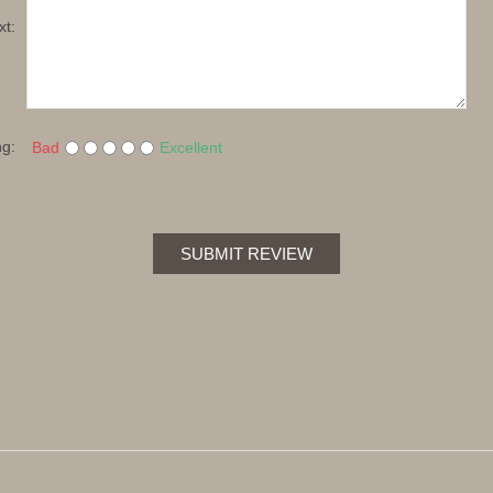
xt:
ng:
Bad
Excellent
SUBMIT REVIEW