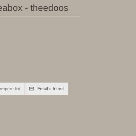
eabox - theedoos
ompare list
Email a friend