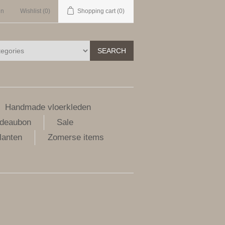
in
Wishlist
(0)
Shopping cart
(0)
SEARCH
Handmade vloerkleden
deaubon
Sale
lanten
Zomerse items