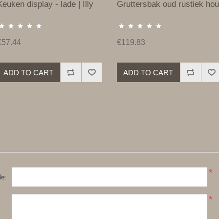
Keuken display - lade | Illy
Gruttersbak oud rustiek hou
€57.44
€119.83
ADD TO CART
ADD TO CART
*
le:
*