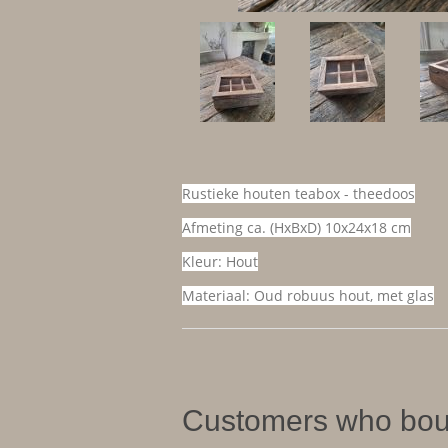
Rustieke houten teabox - theedoos
Afmeting ca. (HxBxD) 10x24x18 cm
Kleur: Hout
Materiaal: Oud robuus hout, met glas
Customers who boug