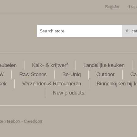
Register
Log 
ubelen
Kalk- & krijtverf
Landelijke keuken
LW
Raw Stones
Be-Uniq
Outdoor
Ca
oek
Verzenden & Retourneren
Binnenkijken bij k
New products
ten teabox - theedoos