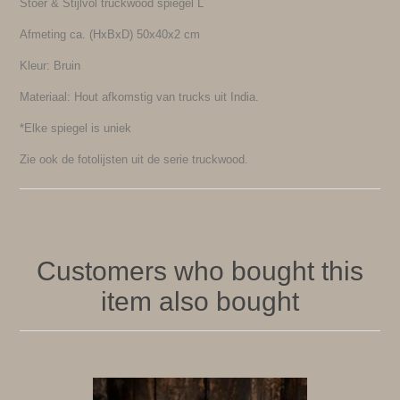
Stoer & Stijlvol truckwood spiegel L
Afmeting ca. (HxBxD) 50x40x2 cm
Kleur: Bruin
Materiaal: Hout afkomstig van trucks uit India.
*Elke spiegel is uniek
Zie ook de fotolijsten uit de serie truckwood.
Customers who bought this
item also bought