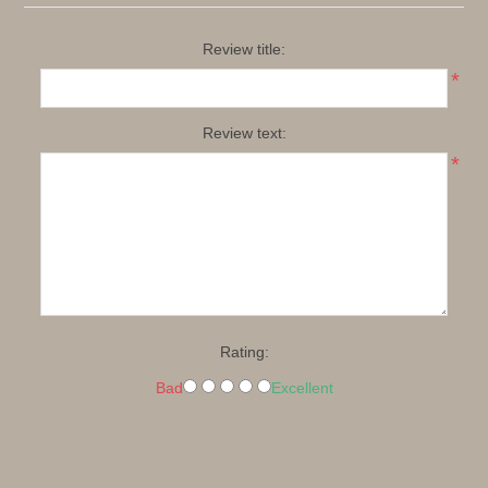
Review title:
*
Review text:
*
Rating:
Bad
Excellent