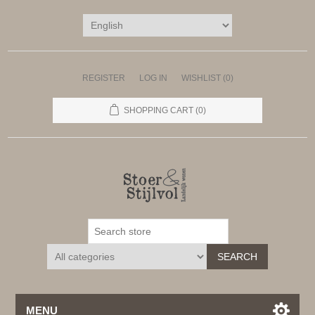
REGISTER
LOG IN
WISHLIST
(0)
SHOPPING CART
(0)
SEARCH
MENU